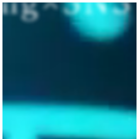
内
容
を
ス
キ
ッ
プ