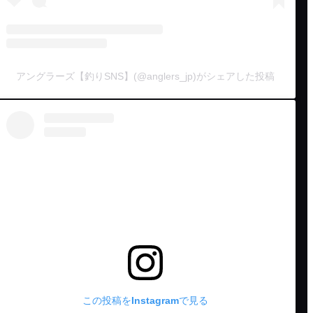
アングラーズ【釣りSNS】(@anglers_jp)がシェアした投稿
この投稿をInstagramで見る