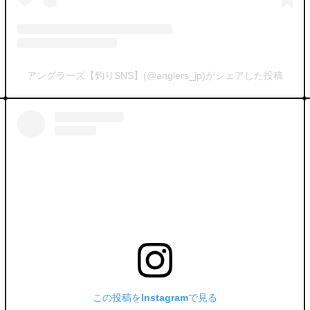
アングラーズ【釣りSNS】(@anglers_jp)がシェアした投稿
この投稿をInstagramで見る