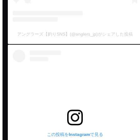
アングラーズ【釣りSNS】(@anglers_jp)がシェアした投稿
この投稿をInstagramで見る